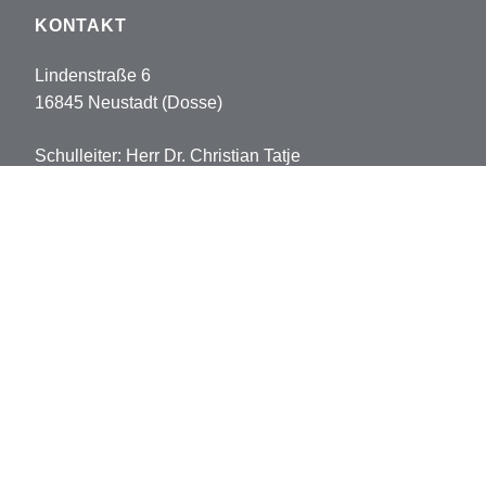
KONTAKT
Lindenstraße 6
16845 Neustadt (Dosse)
Schulleiter: Herr Dr. Christian Tatje
Tel: 033970-5178102
Fax: 033970-5178113
sekretariat.pvh@opr.de
grundschule.pvh@opr.de
© 2026 Prinz-von-Homburg-Schule
Datenschutz