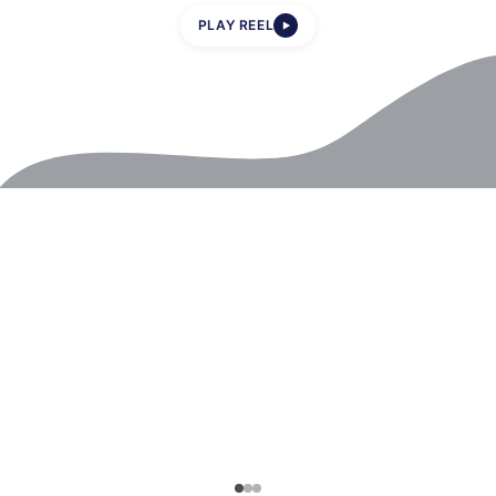
PLAY REEL
▶