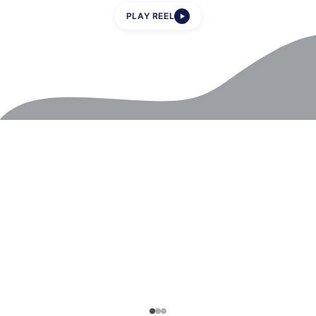
PLAY REEL
▶