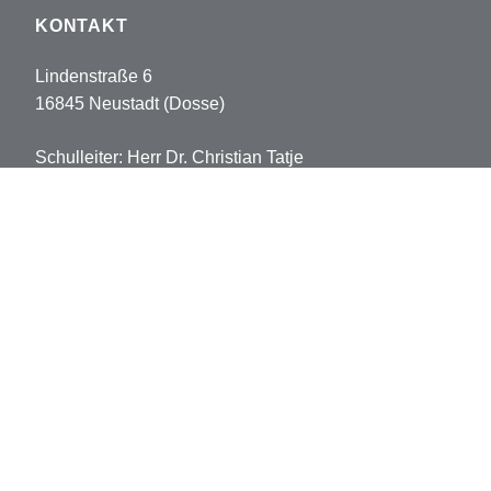
KONTAKT
Lindenstraße 6
16845 Neustadt (Dosse)
Schulleiter: Herr Dr. Christian Tatje
Tel: 033970-5178102
Fax: 033970-5178113
sekretariat.pvh@opr.de
grundschule.pvh@opr.de
© 2026 Prinz-von-Homburg-Schule
Datenschutz