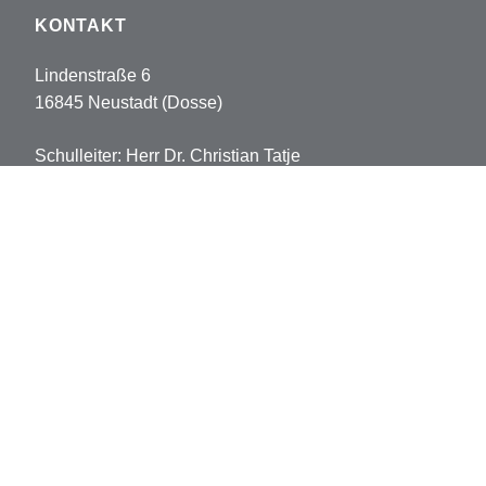
KONTAKT
Lindenstraße 6
16845 Neustadt (Dosse)
Schulleiter: Herr Dr. Christian Tatje
Tel: 033970-5178102
Fax: 033970-5178113
sekretariat.pvh@opr.de
grundschule.pvh@opr.de
© 2026 Prinz-von-Homburg-Schule
Datenschutz