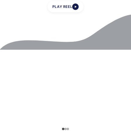
PLAY REEL
▶