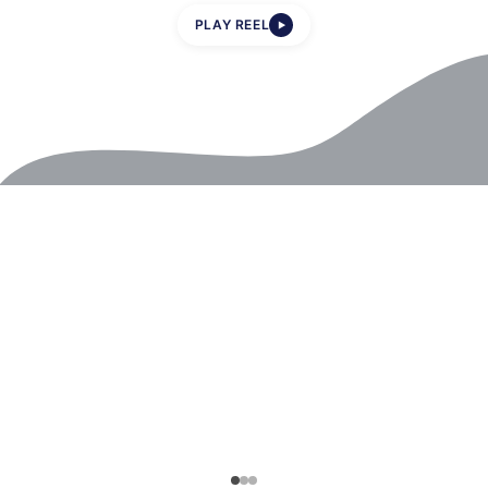
PLAY REEL
▶