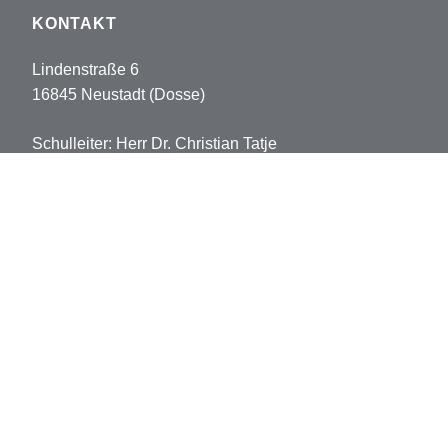
KONTAKT
Lindenstraße 6
16845 Neustadt (Dosse)
Schulleiter: Herr Dr. Christian Tatje
Tel: 033970-5178102
Fax: 033970-5178113
sekretariat.pvh@opr.de
grundschule.pvh@opr.de
© 2026 Prinz-von-Homburg-Schule
Datenschutz