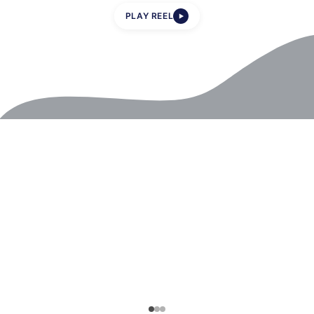
PLAY REEL
▶