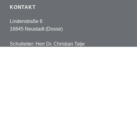
KONTAKT
Lindenstraße 6
16845 Neustadt (Dosse)
Schulleiter: Herr Dr. Christian Tatje
Tel: 033970-5178102
Fax: 033970-5178113
sekretariat.pvh@opr.de
grundschule.pvh@opr.de
© 2026 Prinz-von-Homburg-Schule
Datenschutz